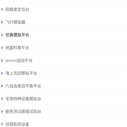
高精度定位台
飞行模拟器
仿真模拟平台
地震科普平台
stewart运动平台
海上风控模拟平台
六自由度自平衡平台
军用特种设备模拟台
疲劳测试摇摆试验台
动感影院设备