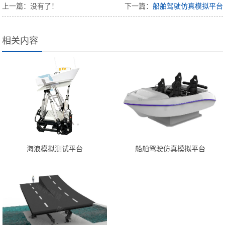
上一篇：没有了！
下一篇：
船舶驾驶仿真模拟平台
相关内容
海浪模拟测试平台
船舶驾驶仿真模拟平台