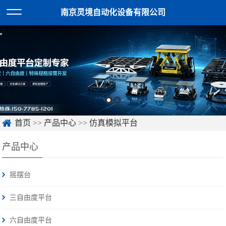
南京灵境自动化设备有限公司
首页
>>
产品中心
>>
仿真模拟平台
产品中心
摇摆台
三自由度平台
六自由度平台