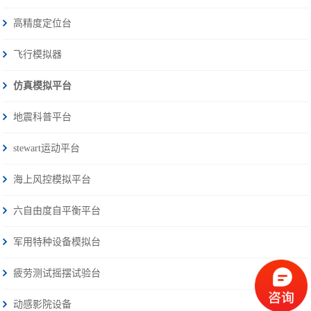
高精度定位台
飞行模拟器
仿真模拟平台
地震科普平台
stewart运动平台
海上风控模拟平台
六自由度自平衡平台
军用特种设备模拟台
疲劳测试摇摆试验台
动感影院设备