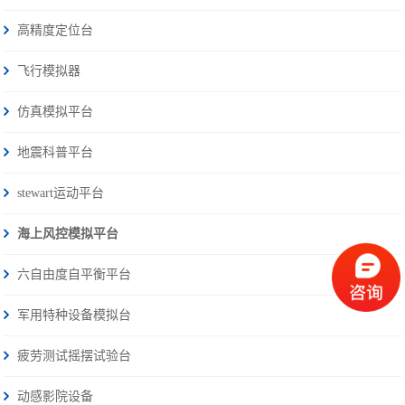
高精度定位台
飞行模拟器
仿真模拟平台
地震科普平台
stewart运动平台
海上风控模拟平台
六自由度自平衡平台
军用特种设备模拟台
疲劳测试摇摆试验台
动感影院设备