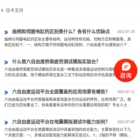
技术支持
曲柄和伺服电缸的区别是什么？各有什么优缺点
2022-07-28
曲柄与伺服电缸的区别主要有结构、运动特性和功能、控制方式和精度等，具
体区别如下：一、结构方面不同伺服电动缸结构：六自由度平台通常由六个伺
服电动缸组成，这些电动缸并联设置共同驱动运动···
什么是六自由度桥梁疲劳测试模拟实验台？
2022-07-15
六自由度桥梁疲劳测试模拟实验台是一种集成多维度运动控制与高精度加载能
力的先进设备，用于模拟桥梁在复杂工况下的动态响应并评估其疲劳性能。其
核心特点如下：一、结构与运动原理该实验台通常···
六自由度运动平台全面覆盖的应用场景有哪些？
2022-07-12
六自由度运动平台凭借着能精准复现复杂空间运动的特性，应用场景广泛，我
们已经为您收集全了，快来看看有没有你的行业需要应用到的呢？专业人士如
果发现有欠缺的也欢迎来电告知，不甚感谢。一、···
六自由度运动平台在地震模拟测试中能力如何？
2022-07-07
六自由度运动平台在地震模拟测试中具备较强的综合能力，主要体现在以下几
个关键方面：一、多维运动复现能力能精准实现沿X、Y、Z轴的平移（模拟地