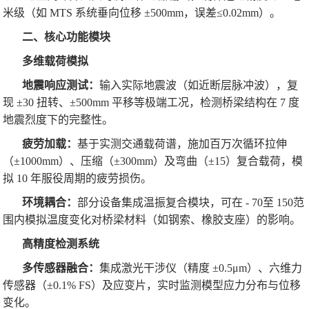
米级（如 MTS 系统垂向位移 ±500mm，误差≤0.02mm）。
二、核心功能模块
多维载荷模拟
地震响应测试：
输入实际地震波（如近断层脉冲波），复
现 ±30 扭转、±500mm 平移等极端工况，检测桥梁结构在 7 度
地震烈度下的完整性。
疲劳加载：
基于实测交通载荷谱，施加百万次循环拉伸
（±1000mm）、压缩（±300mm）及弯曲（±15）复合载荷，模
拟 10 年服役周期的疲劳损伤。
环境耦合：
部分设备集成温振复合模块，可在 - 70至 150范
围内模拟温度变化对桥梁材料（如钢索、橡胶支座）的影响。
高精度检测系统
多传感器融合：
集成激光干涉仪（精度 ±0.5μm）、六维力
传感器（±0.1% FS）及应变片，实时监测模型应力分布与位移
变化。