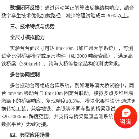
数据闭环反馈：
通过运动学正解算法反推结构响应，结合
数字孪生技术优化加载路径，减少物理试验成本 30% 以上。
三、技术特点与优势
全尺寸模拟能力
实验台台面尺寸可达 8m×10m（如广州大学系统），可测
试全比例桥梁模型或足尺构件（如 3000 吨级索缆），满足高
铁桥梁（350km/h）、跨海大桥等复杂结构的测试需求。
多台协同控制
多台振动台可组成台阵系统，例如港珠澳大桥试验中，两
台 4m×4m 移动台与 8m×10m 固定台联动，模拟多点多维地震
激励下的桥梁响应，复现精度≤0.3%。 模块化柔性设计 通过更
换转接工装，兼容地铁、高铁等不同车型的桥梁测试，适应
320-2000mm 跨度范围，并支持与桥梁健康监测系统（如云端
数据平台）无缝对接。
四、典型应用场景