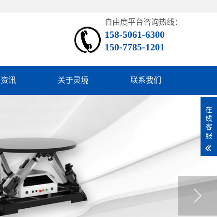
自由度平台咨询热线：
158-5061-6300
150-7785-1201
闻资讯
关于灵境
联系我们
在
线
客
服