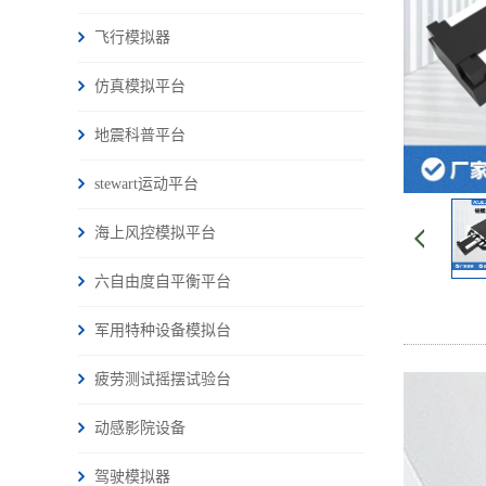
飞行模拟器
仿真模拟平台
地震科普平台
stewart运动平台
海上风控模拟平台
六自由度自平衡平台
军用特种设备模拟台
疲劳测试摇摆试验台
动感影院设备
驾驶模拟器