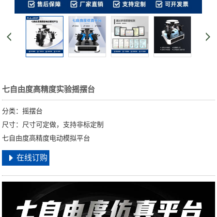
七自由度高精度实验摇摆台
分类：摇摆台
尺寸：尺寸可定做，支持非标定制
七自由度高精度电动模拟平台
在线订购