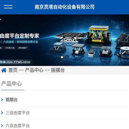
南京灵境自动化设备有限公司
首页
>>
产品中心
>>
摇摆台
产品中心
摇摆台
三自由度平台
六自由度平台