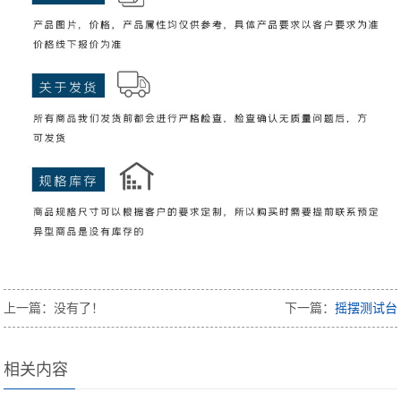
上一篇：没有了！
下一篇：
摇摆测试台
相关内容