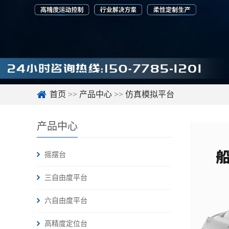
首页
>>
产品中心
>>
仿真模拟平台
产品中心
摇摆台
三自由度平台
六自由度平台
高精度定位台