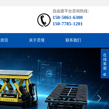
自由度平台咨询热线：
158-5061-6300
150-7785-1201
闻资讯
关于灵境
联系我们
在
线
客
服