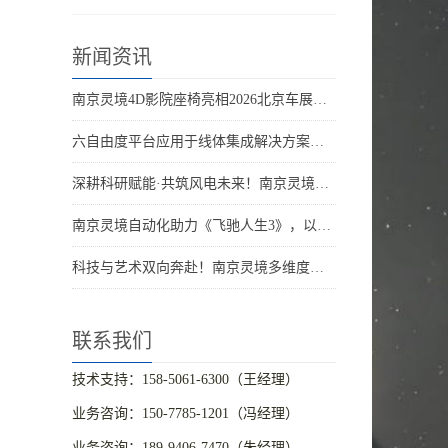
新闻资讯
南京灵境4D影院座椅亮相2026北京车展，三自由度黑科技解锁沉浸式观影新体验
六自由度平台应用于线体集成解决方案的核心技术解析
深耕科研赋能·共筑风电未来！南京灵境与扬州大学达成深度战略合作
南京灵境自动化助力《飞驰人生3》，以硬核技术还原极致赛车体验
科技与艺术双向奔赴！南京灵境多维度运动平台闪耀东方卫视跨年盛典
联系我们
技术支持：158-5061-6300（王经理）
业务咨询：150-7785-1201（冯经理）
业务咨询：189-9406-7470（朱经理）