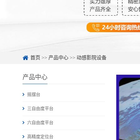
首页
>>
产品中心
>>
动感影院设备
产品中心
摇摆台
三自由度平台
六自由度平台
高精度定位台