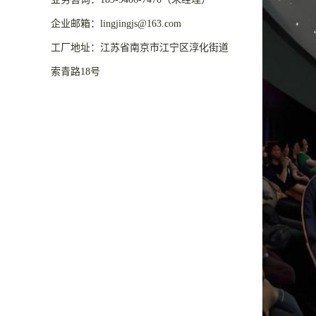
企业邮箱：​lingjingjs@163.com
工厂地址：​江苏省南京市江宁区淳化街道
索青路18号