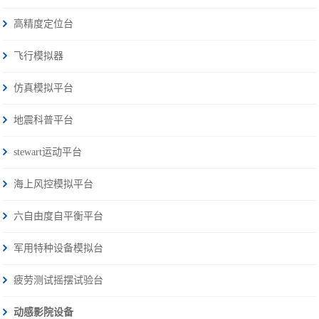
高精度定位台
飞行模拟器
仿真模拟平台
地震科普平台
stewart运动平台
海上风控模拟平台
六自由度自平衡平台
军用特种设备模拟台
疲劳测试摇摆试验台
动感影院设备