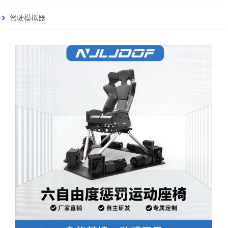
驾驶模拟器