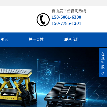
自由度平台咨询热线：
158-5061-6300
150-7785-1201
闻资讯
关于灵境
联系我们
在
线
客
服