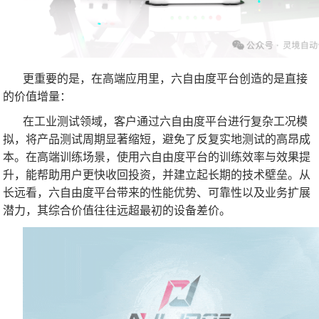
更重要的是，在高端应用里，六自由度平台创造的是直接
的价值增量：
在工业测试领域，客户通过六自由度平台进行复杂工况模
拟，将产品测试周期显著缩短，避免了反复实地测试的高昂成
本。在高端训练场景，使用六自由度平台的训练效率与效果提
升，能帮助用户更快收回投资，并建立起长期的技术壁垒。从
长远看，六自由度平台带来的性能优势、可靠性以及业务扩展
潜力，其综合价值往往远超最初的设备差价。