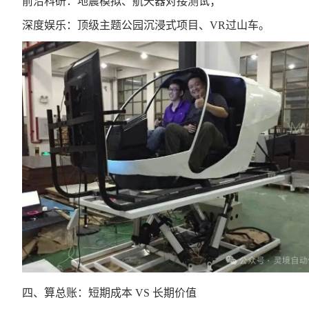
前沿科研：地震模拟、航天器对接测试；
深度娱乐：顶级主题公园沉浸式项目、VR过山车。
四、算总账：短期成本 VS 长期价值