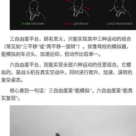
三自由度平台，顾名思义，只能实现其中三种运动的组合
（常见如“三平移”或“两平移一旋转”）。就像驾校的模拟器，
能模拟刹车点头、加速后仰，但动作比较单一。
六自由度平台，则能实现全部六种运动的任意组合。它模
拟的，是战斗机在真实空战中，同时进行爬升、加速、滚转的
复杂姿态。
核心差别一句话：三自由度是“能模拟”，六自由度是“能真
实复现”。