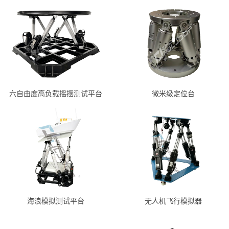
六自由度高负载摇摆测试平台
微米级定位台
海浪模拟测试平台
无人机飞行模拟器