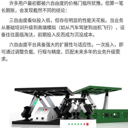
许多用户最初都被六自由度的价格门槛所犹豫。但算一笔
长期账，会发现截然不同的结论：
三自由度看似投入低，但存在明显的性能天花板。当业务
从基础培训升级到高端模拟（如从汽车驾驶到战机飞行），设
备往往面临淘汰，前期投入反而成为沉没成本。
六自由度平台具备强大的扩展性与适应性。一次投入，即
可通过调整负载、行程与精度，匹配未来多年的业务升级需
求。