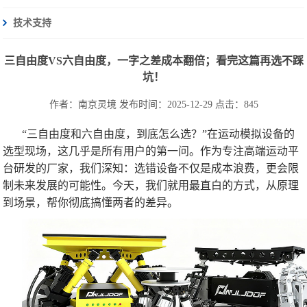
技术支持
三自由度VS六自由度，一字之差成本翻倍；看完这篇再选不踩
坑！
作者：南京灵境
发布时间：2025-12-29
点击：845
“三自由度和六自由度，到底怎么选？”在运动模拟设备的
选型现场，这几乎是所有用户的第一问。作为专注高端运动平
台研发的厂家，我们深知：选错设备不仅是成本浪费，更会限
制未来发展的可能性。今天，我们就用最直白的方式，从原理
到场景，帮你彻底搞懂两者的差异。