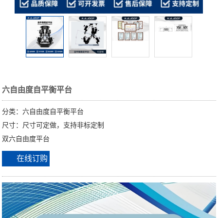
六自由度自平衡平台
分类：六自由度自平衡平台
尺寸：尺寸可定做，支持非标定制
双六自由度平台
在线订购