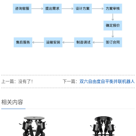
上一篇：没有了！
下一篇：
双六自由度自平衡并联机器人
相关内容