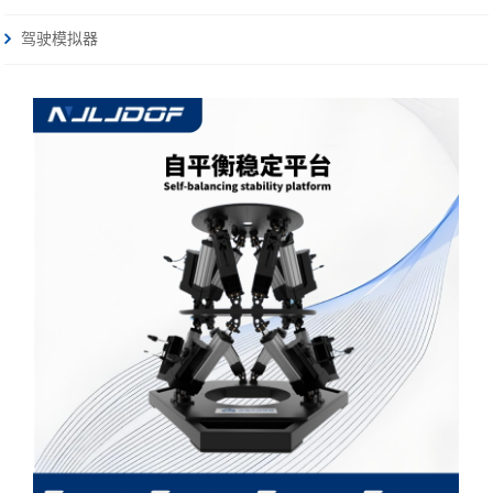
驾驶模拟器