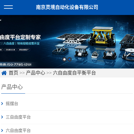
南京灵境自动化设备有限公司
首页
>>
产品中心
>>
六自由度自平衡平台
产品中心
摇摆台
三自由度平台
六自由度平台