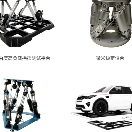
由度高负载摇摆测试平台
微米级定位台