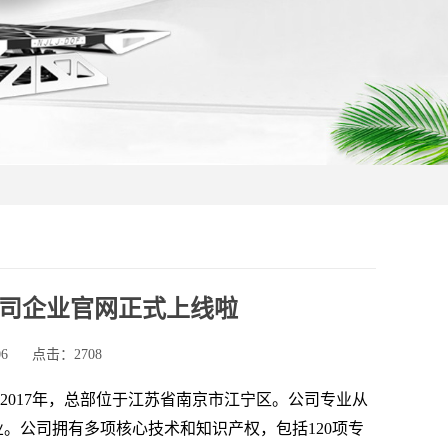
司企业官网正式上线啦
6
点击：2708
017年，总部位于江苏省南京市江宁区。公司专业从
。公司拥有多项核心技术和知识产权，包括120项专