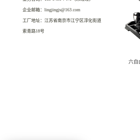
企业邮箱：​lingjingjs@163.com
工厂地址：​江苏省南京市江宁区淳化街道
索青路18号
六自