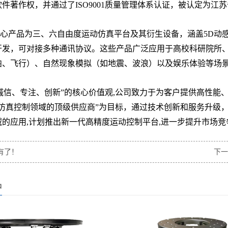
软件著作权，并通过了ISO9001质量管理体系认证，被认定为江
心产品为三、六自由度运动仿真平台及其衍生设备，涵盖5D动
开发，可对接多种通讯协议。这些产品广泛应用于高校科研院所
舶、飞行）、自然现象模拟（如地震、波浪）以及娱乐体验等场
诚信、专注、创新”的核心价值观,公司致力于为客户提供高性能
动仿真控制领域的顶级供应商”为目标，通过技术创新和服务升级
域的应用,计划推出新一代高精度运动控制平台,进一步提升市场竞
有了！
下一
品