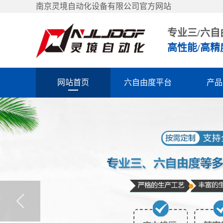
南京灵境自动化设备有限公司官方网站
专业三/六
高性能/高
网站首页
六自由度平台
产品