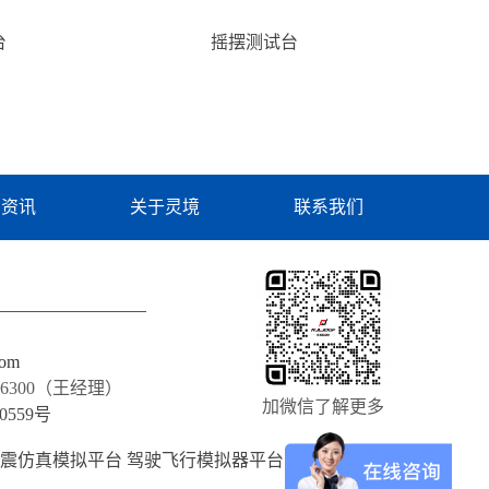
台
摇摆测试台
闻资讯
关于灵境
联系我们
om
6300（王经理）
加微信了解更多
0559号
震仿真模拟平台
驾驶飞行模拟器平台
江苏主题乐园动