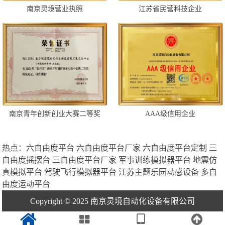
南京灵境营业执照
江苏省民营科技企业
南京青年创新创业大赛二等奖
AAA级信用企业
热点：
六自由度平台
六自由度平台厂家
六自由度平台定制
三
自由度摇摆台
三自由度平台厂家
军事训练模拟器平台
地震仿
真模拟平台
驾驶飞行模拟器平台
江苏主题乐园动感设备
多自
由度运动平台
Copyright © 2025 南京灵境自动化设备有限公司