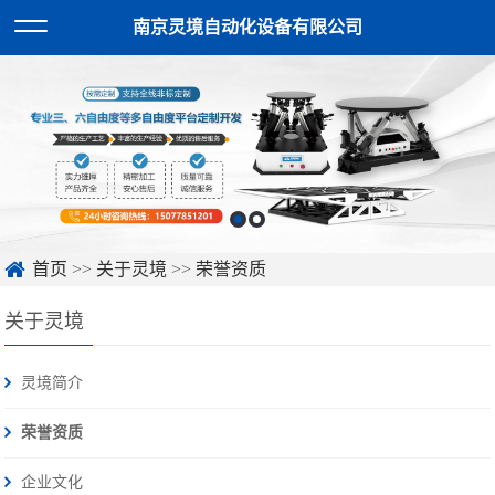
南京灵境自动化设备有限公司
首页
>>
关于灵境
>>
荣誉资质
关于灵境
灵境简介
荣誉资质
企业文化