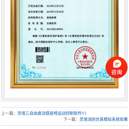
上一篇：
灵境三自由度动感座椅运动控制软件V1
下一篇：
灵境消防仿真模拟系统软著